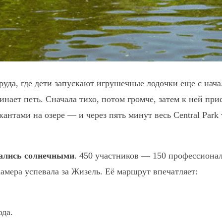
руда, где дети запускают игрушечные лодочки еще с нача
инает петь. Сначала тихо, потом громче, затем к ней при
ыкантами на озере — и через пять минут весь Central Par
зались солнечными
. 450 участников — 150 профессиона
амера успевала за Жизель. Её маршрут впечатляет:
ода.