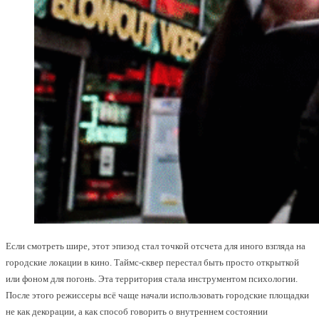
Если смотреть шире, этот эпизод стал точкой отсчета для иного взгляда на
городские локации в кино. Таймс-сквер перестал быть просто открыткой
или фоном для погонь. Эта территория стала инструментом психологии.
После этого режиссеры всё чаще начали использовать городские площадки
не как декорации, а как способ говорить о внутреннем состоянии