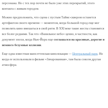
персонажа. Но с тех пор почти не было уже этих перекрытий, этого
контакта с живым городом.
Можно предположить, что сцена с пустым Таймс-сквером останется
артефактом своего времени — моментом, когда большой город еще мог
позволить кино вмешаться в свой ритм. В XXI веке такие жесты становятся
все более редкими. Так что «Ванильное небо» ценно, в частности, как
документ эпохи, когда Нью-Йорк еще
соглашался на красивые, дорогие и
немного безумные иллюзии
.
Еще одна известная манхэттенская кинолокация —
Центральный парк
. Но
когда ее использовали в фильме «Зачарованная», там была совсем другая
атмосфера.