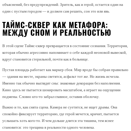
объяснений, без предупреждений. Зритель, как и герой, остается один на
один с пустым городом — и должен сам решить, сон это или явь.
ТАЙМС-СКВЕР КАК МЕТАФОРА:
МЕЖДУ СНОМ И РЕАЛЬНОСТЬЮ
В этой сцене Таймс-сквер превращается в состояние сознания. Территория,
которая обычно агрессивно напоминает о себе каждой неоновой вывеской,
вдруг становится стерильной, почти как в больнице.
Пустая площадь работает как маркер сбоя. Мир вроде бы собран правильно
— здания на месте, экраны светятся, асфальт тот же. Но жизнь исчезла.
Именно так обычно выглядят сны: знакомые декорации без наполнения.
Кино здесь не пытается шокировать масштабом, а играет на ощущении
подмены. Словно кто-то забрал главное, оставив оболочку.
Важно и то, как снята сцена. Камера не суетится, не ищет драмы. Она
спокойно фиксирует территорию, где герой мечется, кричит, пытается
услышать хоть кого-то. И чем дольше длится эта тишина, тем яснее
становится: это трещина в реальности одного человека.