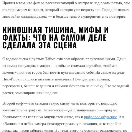
Ирония в том, что фильм, рассказывающий о контроле над реальностью, сам
стал примером контроля, который сегодня уже недоступен. Город позволил
кино зайти слишком далеко — и больше такого эксперимента не повторял.
КИНОШНАЯ ТИШИНА, МИФЫ И
ФАКТЫ: ЧТО НА САМОМ ДЕЛЕ
СДЕЛАЛА ЭТА СЦЕНА
С годами сцена с пустым Таймс-сквером обросла преувеличениями. Один
из самых популярных мифов — якобы ее снимали случайно, «поймав
момент», или что город был почти пустым сам по себе. На самом же деле
Нью-Йорк пришлось заставить замолчать. Полиция, разрешения,
перекрытия, бешеные деньги и тайминг без права на ошибку. Это холодный
расчет, замаскированный под сон.
Второй миф — что сегодня такую сцену легко повторить с помощью
компьютерной графики. Технически — да. Эмоционально — вряд ли.
Компьютерная картинка ощущается иначе, как и
цифровое обучение
. А в
«Ванильном небе» камера фиксирует реальную локацию, из которой на
несколько часов забрали жизнь. Зритель этого не осознает рационально, но