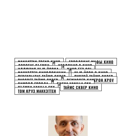
Facebook
Twitter
Pinterest
WhatsApp
MANHATTAN TREND КИНО
ГОРОДСКИЕ МИФЫ КИНО
ДОРОГИЕ СЪЕМКИ
ИЗОЛЯЦИЯ В КИНО
ИЛЛЮЗИЯ НЬЮ ЙОРКА
КИНО БЕЗ CGI
МАНХЭТТЕН КИНОЛОКАЦИИ
НЬЮ ЙОРК В КИНО
ПЕРЕКРЫТИЕ ТАЙМС СКВЕР
ПУСТОЙ ТАЙМС СКВЕР
РАССВЕТ ТАЙМС СКВЕР
РЕЖИССЕР КАМЕРОН КРОУ
СИМВОЛ ГОРОДА
СЦЕНА VANILLA SKY
СЪЕМКИ VANILLA SKY
ТАЙМС СКВЕР КИНО
ТОМ КРУЗ МАНХЭТТЕН