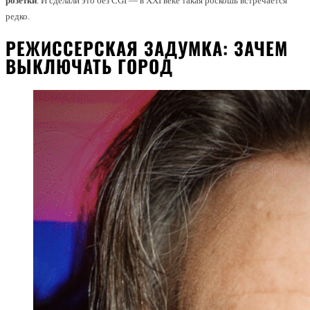
розетки
. И сделали это без CGI — в XXI веке такая роскошь встречается
редко.
РЕЖИССЕРСКАЯ ЗАДУМКА: ЗАЧЕМ
ВЫКЛЮЧАТЬ ГОРОД