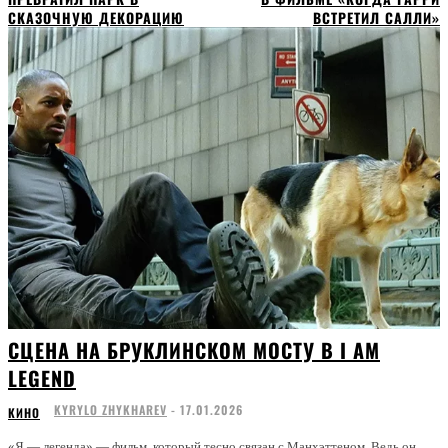
СКАЗОЧНУЮ ДЕКОРАЦИЮ
ВСТРЕТИЛ САЛЛИ»
СЦЕНА НА БРУКЛИНСКОМ МОСТУ В I AM
LEGEND
KYRYLO ZHYKHAREV
-
17.01.2026
КИНО
«Я — легенда» — фильм, который тесно связан с Манхэттеном. Ведь он