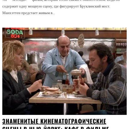
содержит одну мощную сцену, где фигурирует Бруклинский мост.
Манхэттен предстает живым в...
ЗНАМЕНИТЫЕ КИНЕМАТОГРАФИЧЕСКИЕ
СЦЕНЫ В НЬЮ-ЙОРКЕ: КАФЕ В ФИЛЬМЕ