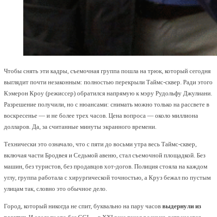
Чтобы снять эти кадры, съемочная группа пошла на трюк, который сегодня
выглядит почти незаконным: полностью перекрыли Таймс-сквер. Ради этого
Кэмерон Кроу (режиссер) обратился напрямую к мэру Рудольфу Джулиани.
Разрешение получили, но с нюансами: снимать можно только на рассвете в
воскресенье — и не более трех часов. Цена вопроса — около миллиона
долларов. Да, за считанные минуты экранного времени.
Технически это означало, что с пяти до восьми утра весь Таймс-сквер,
включая части Бродвея и Седьмой авеню, стал съемочной площадкой. Без
машин, без туристов, без продавцов хот-догов. Полиция стояла на каждом
углу, группа работала с хирургической точностью, а Круз бежал по пустым
улицам так, словно это обычное дело.
Город, который никогда не спит, буквально на пару часов
выдернули из