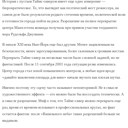
История с пустым Таймс-сквером имеет еще одно измерение —
бюрократическое. То, что выглядит как поэтический жест режиссера, на
самом деле было результатом редкого стечения времени, политической воли
и готовности города пойти на риск. Разрешение на полное перекрытие
центра Манхэттена команда получила при прямом участии тогдашнего
мэра Рудольфа Джулиани.
В начале XXI века Нью-Йорк еще был другим. Менее зацикленным на
безопасности, менее зарегулированным, более склонным к громким жестам.
Перекрыть Таймс-сквер на несколько часов было сложной задачей, но не
фантастикой. После 11 сентября 2001 года ситуация резко изменилась.
Центр города стал зоной повышенного контроля, а любые идеи вроде
«давайте выключим площадь для кино» начали звучать как плохая шутка.
Именно поэтому эту сцену часто называют неповторимой. Не в смысле
художественного эффекта — его можно было бы воссоздать технически. А
в смысле разрешения. Миф о том, что Таймс-сквер можно перекрыть еще
раз, время от времени всплывает в профессиональных кругах, но факт
остается фактом: после «Ванильного неба» таких разрешений больше не
выдавали.