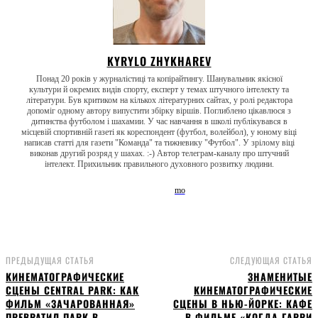
KYRYLO ZHYKHAREV
Понад 20 років у журналістиці та копірайтингу. Шанувальник якісної
культури й окремих видів спорту, експерт у темах штучного інтелекту та
літератури. Був критиком на кількох літературних сайтах, у ролі редактора
допоміг одному автору випустити збірку віршів. Поглиблено цікавлюся з
дитинства футболом і шахамии. У час навчання в школі публікувався в
місцевій спортивній газеті як кореспондент (футбол, волейбол), у юному віці
написав статті для газети "Команда" та тижневику "Футбол". У зрілому віці
виконав другий розряд у шахах. :-) Автор телеграм-каналу про штучний
інтелект. Прихильник правильного духовного розвитку людини.
ПРЕДЫДУЩАЯ СТАТЬЯ
СЛЕДУЮЩАЯ СТАТЬЯ
КИНЕМАТОГРАФИЧЕСКИЕ
ЗНАМЕНИТЫЕ
СЦЕНЫ CENTRAL PARK: КАК
КИНЕМАТОГРАФИЧЕСКИЕ
ФИЛЬМ «ЗАЧАРОВАННАЯ»
СЦЕНЫ В НЬЮ-ЙОРКЕ: КАФЕ
ПРЕВРАТИЛ ПАРК В
В ФИЛЬМЕ «КОГДА ГАРРИ