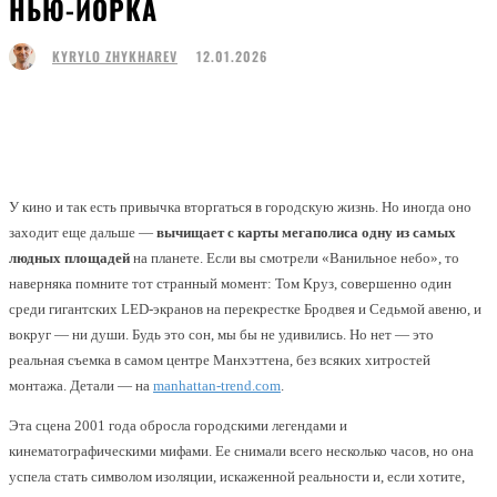
НЬЮ-ЙОРКА
12.01.2026
KYRYLO ZHYKHAREV
Facebook
Twitter
Pinterest
WhatsApp
У кино и так есть привычка вторгаться в городскую жизнь. Но иногда оно
заходит еще дальше —
вычищает с карты мегаполиса одну из самых
людных площадей
на планете. Если вы смотрели «Ванильное небо», то
наверняка помните тот странный момент: Том Круз, совершенно один
среди гигантских LED-экранов на перекрестке Бродвея и Седьмой авеню, и
вокруг — ни души. Будь это сон, мы бы не удивились. Но нет — это
реальная съемка в самом центре Манхэттена, без всяких хитростей
монтажа. Детали — на
manhattan-trend.com
.
Эта сцена 2001 года обросла городскими легендами и
кинематографическими мифами. Ее снимали всего несколько часов, но она
успела стать символом изоляции, искаженной реальности и, если хотите,