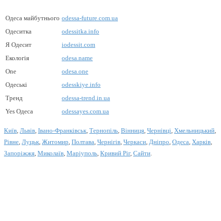
Одеса майбутнього
odessa-future.com.ua
Одеситка
odessitka.info
Я Одесит
iodessit.com
Екологія
odesa.name
One
odesa.one
Одеські
odesskiye.info
Тренд
odessa-trend.in.ua
Yes Одеса
odessayes.com.ua
Київ
,
Львів
,
Івано-Франківськ
,
Тернопіль
,
Вінниця
,
Чернівці
,
Хмельницький
,
Рівне
,
Луцьк
,
Житомир
,
Полтава
,
Чернігів
,
Черкаси
,
Дніпро
,
Одеса
,
Харків
,
Запоріжжя
,
Миколаїв
,
Маріуполь
,
Кривий Ріг
,
Сайти
.