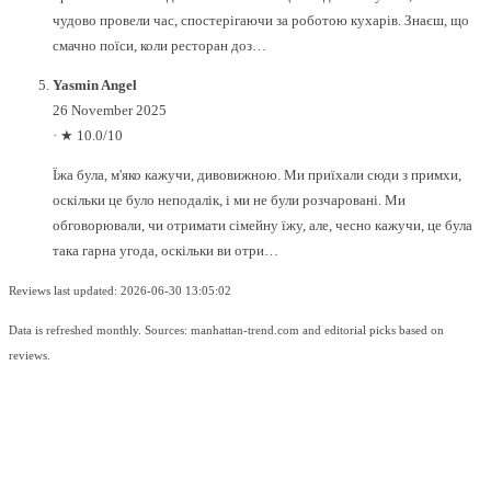
чудово провели час, спостерігаючи за роботою кухарів. Знаєш, що
смачно поїси, коли ресторан доз…
Yasmin Angel
26 November 2025
·
★ 10.0/10
Їжа була, м'яко кажучи, дивовижною. Ми приїхали сюди з примхи,
оскільки це було неподалік, і ми не були розчаровані. Ми
обговорювали, чи отримати сімейну їжу, але, чесно кажучи, це була
така гарна угода, оскільки ви отри…
Reviews last updated: 2026-06-30 13:05:02
Data is refreshed monthly. Sources: manhattan-trend.com and editorial picks based on
reviews.