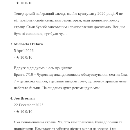
·
★ 10.0/10
Тепер це мій найкращий заклад, який я куштував у 2026 році. Я не
міг повірити своїм смаковим рецепторам, коли приносили кожну
страву. Смак був збалансованим і приправленим досконало. Все, що
було зі свининою, тут було чу…
Michaela O'Hara
5 April 2026
·
★ 10.0/10
Вдруге відвідуємо, і ось що цікаво:
Бранч: 7/10 – Чудова музика, дивовижне обслуговування, смачна їжа.
7 – це висока оцінка, і це лише завдяки тому, що вечеря вразила мене
набагато більше. На сніданок дуже рекомендую мли…
Joe Brosnan
22 December 2025
·
★ 10.0/10
Яка феноменальна страва. Усі, хто там працював, були добрими та
привітними. Нам вдалося зайняти місця з видом на кухню, і ми