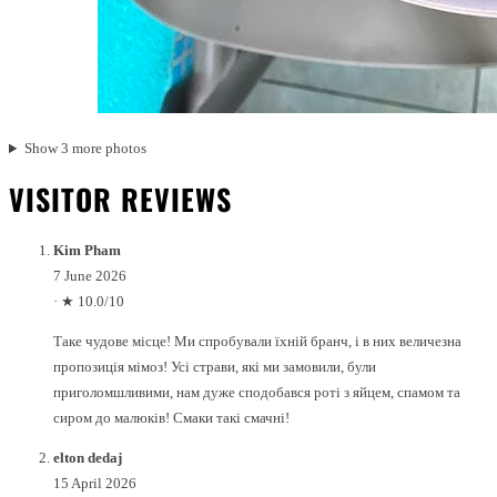
Show 3 more photos
VISITOR REVIEWS
Kim Pham
7 June 2026
·
★ 10.0/10
Таке чудове місце! Ми спробували їхній бранч, і в них величезна
пропозиція мімоз! Усі страви, які ми замовили, були
приголомшливими, нам дуже сподобався роті з яйцем, спамом та
сиром до малюків! Смаки такі смачні!
elton dedaj
15 April 2026