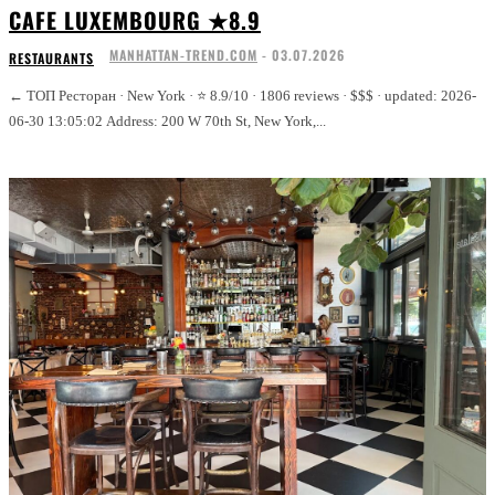
CAFE LUXEMBOURG ★8.9
MANHATTAN-TREND.COM
-
03.07.2026
RESTAURANTS
← ТОП Ресторан · New York · ⭐ 8.9/10 · 1806 reviews · $$$ · updated: 2026-
06-30 13:05:02 Address: 200 W 70th St, New York,...